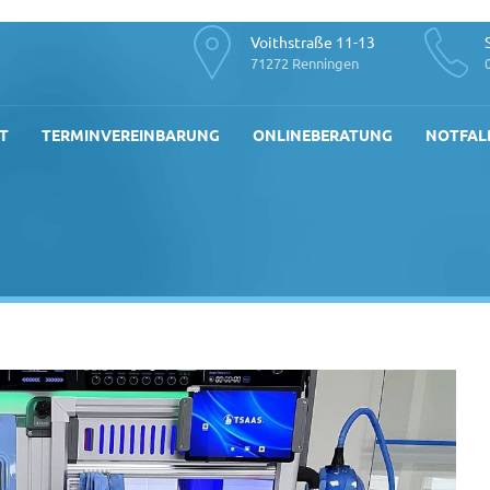
Voithstraße 11-13
71272 Renningen
T
TERMINVEREINBARUNG
ONLINEBERATUNG
NOTFAL