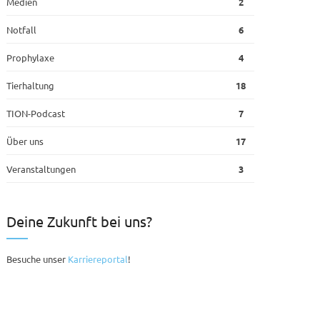
Medien
2
Notfall
6
Prophylaxe
4
Tierhaltung
18
TION-Podcast
7
Über uns
17
Veranstaltungen
3
Deine Zukunft bei uns?
Besuche unser
Karriereportal
!